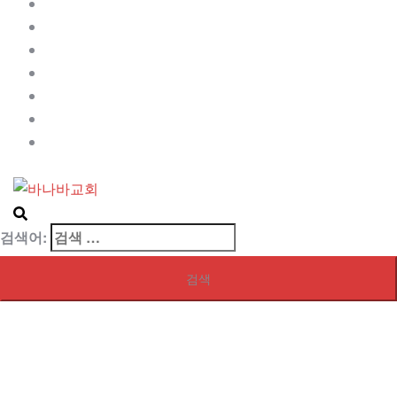
Contact
My blog page
My front page
Sample Page
Services
사역자
샘플 페이지
검색어: