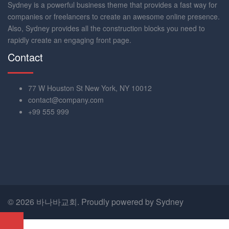
Sydney is a powerful business theme that provides a fast way for
companies or freelancers to create an awesome online presence.
Also, Sydney provides all the construction blocks you need to
rapidly create an engaging front page.
Contact
77 W Houston St New York, NY 10012
contact@company.com
+99 555 999
© 2026 바나바교회. Proudly powered by
Sydney