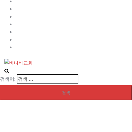
Contact
My blog page
My front page
Sample Page
Services
사역자
샘플 페이지
검색어: